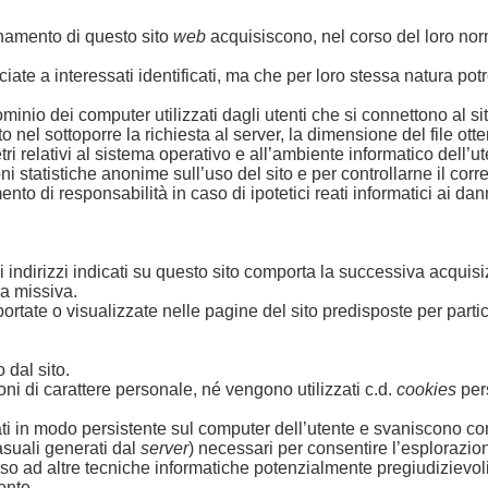
namento di questo sito
web
acquisiscono, nel corso del loro norm
iate a interessati identificati, ma che per loro stessa natura po
ominio dei computer utilizzati dagli utenti che si connettono al sit
zato nel sottoporre la richiesta al server, la dimensione del file ot
tri relativi al sistema operativo e all’ambiente informatico dell’ut
zioni statistiche anonime sull’uso del sito e per controllarne il
nto di responsabilità in caso di ipotetici reati informatici ai danni
agli indirizzi indicati su questo sito comporta la successiva acquis
la missiva.
rtate o visualizzate nelle pagine del sito predisposte per partico
 dal sito.
ni di carattere personale, né vengono utilizzati c.d.
cookies
pers
in modo persistente sul computer dell’utente e svaniscono con l
casuali generati dal
server
) necessari per consentire l’esplorazion
corso ad altre tecniche informatiche potenzialmente pregiudizievol
ente.