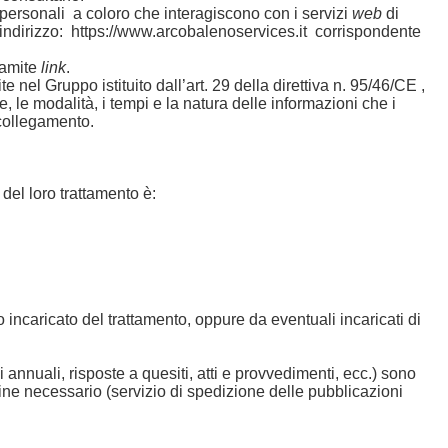
i personali a coloro che interagiscono con i servizi
web
di
ll’indirizzo: https://www.arcobalenoservices.it corrispondente
ramite
link
.
nel Gruppo istituito dall’art. 29 della direttiva n. 95/46/CE ,
are, le modalità, i tempi e la natura delle informazioni che i
collegamento.
” del loro trattamento è:
incaricato del trattamento, oppure da eventuali incaricati di
ni annuali, risposte a quesiti, atti e provvedimenti, ecc.) sono
l fine necessario (servizio di spedizione delle pubblicazioni