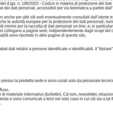
13 del d.lgs. n. 196/2003 - Codice in materia di protezione dei dat
e dei dati personali, accessibili per via telematica a partire da
n anche per altri siti
web
eventualmente consultati dall’utente t
le autorità europee per la protezione dei dati personali, riunite 
ti minimi per la raccolta di dati personali
on-line
, e, in particol
i si collegano a pagine
web
, indipendentemente dagli scopi del 
ità sono riportate in altre pagine di questo sito.
i dati relativi a persone identificate o identificabili. Il “titolare
presso la predetta sede e sono curati solo da personale tecnico 
fuso.
vio di materiale informativo (bollettini, Cd-rom,
newslette
r, relazio
ichiesta e sono comunicati a terzi nel solo caso in cui ciò sia a ta
.