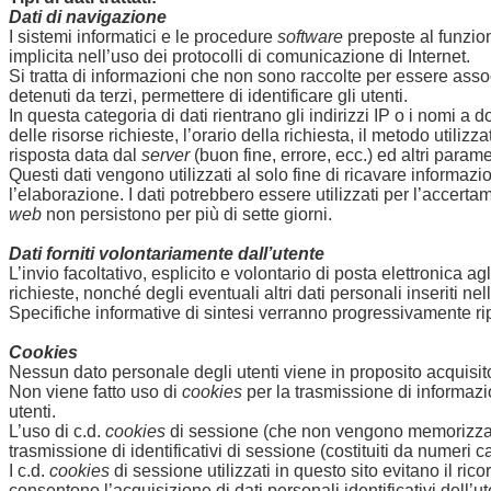
Dati di navigazione
I sistemi informatici e le procedure
software
preposte al funzio
implicita nell’uso dei protocolli di comunicazione di Internet.
Si tratta di informazioni che non sono raccolte per essere assoc
detenuti da terzi, permettere di identificare gli utenti.
In questa categoria di dati rientrano gli indirizzi IP o i nomi a d
delle risorse richieste, l’orario della richiesta, il metodo utiliz
risposta data dal
server
(buon fine, errore, ecc.) ed altri parame
Questi dati vengono utilizzati al solo fine di ricavare informa
l’elaborazione. I dati potrebbero essere utilizzati per l’accertame
web
non persistono per più di sette giorni.
Dati forniti volontariamente dall’utente
L’invio facoltativo, esplicito e volontario di posta elettronica 
richieste, nonché degli eventuali altri dati personali inseriti nel
Specifiche informative di sintesi verranno progressivamente ripo
Cookies
Nessun dato personale degli utenti viene in proposito acquisito
Non viene fatto uso di
cookies
per la trasmissione di informazio
utenti.
L’uso di c.d.
cookies
di sessione (che non vengono memorizzati 
trasmissione di identificativi di sessione (costituiti da numeri 
I c.d.
cookies
di sessione utilizzati in questo sito evitano il ri
consentono l’acquisizione di dati personali identificativi dell’ut